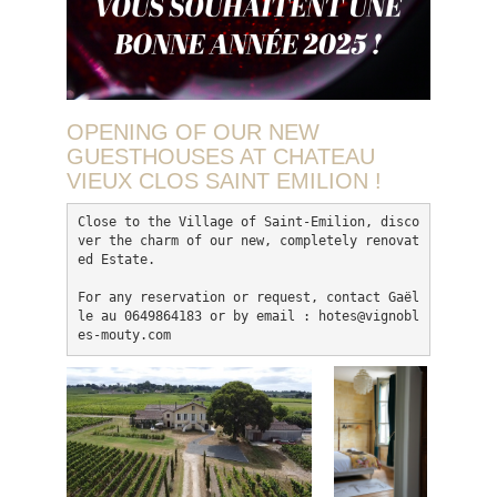
OPENING OF OUR NEW
GUESTHOUSES AT CHATEAU
VIEUX CLOS SAINT EMILION !
Close to the Village of Saint-Emilion, disco
ver the charm of our new, completely renovat
ed Estate.

For any reservation or request, 
contact Gaël
le au 0649864183 or by email : hotes@vignobl
es-mouty.com