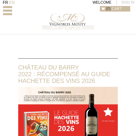
FR
EN
WELCOME
SIGN IN
(0)
CART
THE
VINEYARDS
OUR
WINES
PHOTOS
THE
SHOP
CHÂTEAU DU BARRY
DIARY
2022 : RÉCOMPENSÉ AU GUIDE
CONTACT
HACHETTE DES VINS 2026